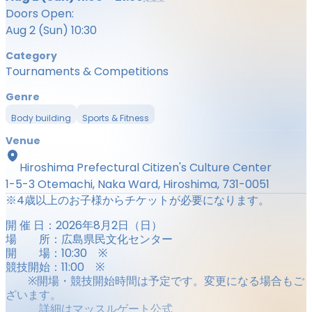
Doors Open:
Aug 2 (Sun) 10:30
Category
Tournaments & Competitions
Genre
Body building
Sports & Fitness
Venue
Hiroshima Prefectural Citizen's Culture Center
1-5-3 Otemachi, Naka Ward, Hiroshima, 731-0051
※4歳以上のお子様からチケットが必要になります。
開 催 日：
2026
年8月
2
日（日）
場 所：広島県民文化センター
開 場：
10:30
※
競技開始：
11:00
※
※
開場・競技開始時間は予定です。変更になる場合もご
ざいます。
詳細はマッスルゲート公式