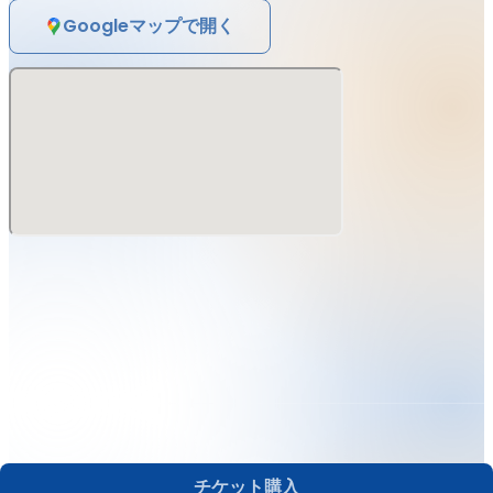
【少人数制ポージングセミナー】
Googleマップで開く
時間：
14:30
～
15:30
定員：10名 ※女性限定
場所：新居浜愛媛店スタジオ
参加費：6600円（税込）
【試合形式セミナー】
時間：15：45～16：45
定員：25名 ※女性限定
参加費：3300円（税込）
――――――――――――――――
■施設利用について（ビジター様）
チケット購入