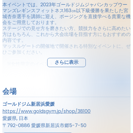
本イベントでは、2023年ゴールドジムジャパンカップウー
マンズレギンスフィットネス163㎝以下級優勝を果たした宮
城杏奈選手を講師に迎え、ポージングを直接学べる貴重な機
会をご用意しております。
ステージでの見せ方を磨きたい方、競技力をさらに高めたい
方はもちろん、これから大会出場を目指す方にもおすすめの
内容です。
マッスルゲートの開催地で開催される特別なイベントに、ぜ
ひご参加ください。
さらに表示
※女性限定のイベントです。
――――――――――――――――
■開催概要
会場
場所：ゴールドジム新居浜愛媛店 スタジオ
ゴールドジム新居浜愛媛
開催日：
2026
年6月26日（金）
https://www.goldsgym.jp/shop/38100
――――――――――――――――
愛媛県, 日本
〒792-0886 愛媛県新居浜市郷5-7-50
■イベント内容